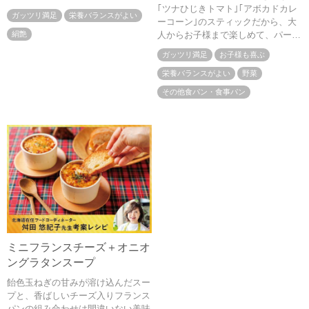
｢ツナひじきトマト｣｢アボカドカレ
ガッツリ満足
栄養バランスがよい
ーコーン｣のスティックだから、大
絹艶
人からお子様まで楽しめて、パーテ
ィーにおすすめです。
ガッツリ満足
お子様も喜ぶ
栄養バランスがよい
野菜
その他食パン・食事パン
ミニフランスチーズ＋オニオ
ングラタンスープ
飴色玉ねぎの甘みが溶け込んだスー
プと、香ばしいチーズ入りフランス
パンの組み合わせは間違いない美味