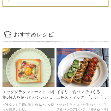
おすすめレシピ
エッググラタントースト～絹
イギリス食パンでつくる
艶6枚入を使ったパンレシピ
三色スティック ｢レシピ監
～
修：管理栄養士/フードコー
グラタンを手軽に楽しめるパンを使
やさいをたっぷりと使った、イギリ
ディネーターりさ｣
った簡単レシピ。
ス食パンのアレンジ！｢梅きゅうり｣