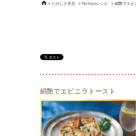
>
たのしさ発見
>
Nichiryoレシピ
>
絹艶でエビ
絹艶でエビニラトースト