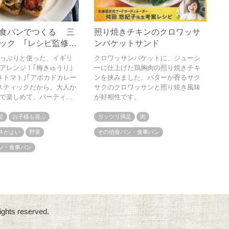
食パンでつくる 三
照り焼きチキンのクロワッサ
ック ｢レシピ監修：
ンバケットサンド
士/フードコーディネ
っぷりと使った、イギリ
クロワッサンバケットに、ジューシ
さ｣
アレンジ！｢梅きゅうり｣
ーに仕上げた鶏胸肉の照り焼きチキ
きトマト｣｢アボカドカレー
ンを挟みました。バターが香るサク
スティックだから、大人か
サクのクロワッサンと照り焼き風味
で楽しめて、パーティー
が好相性です。
めです。
足
お子様も喜ぶ
ガッツリ満足
肉
スがよい
野菜
その他食パン・食事パン
ン・食事パン
ights reserved.