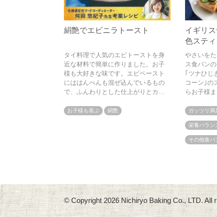
絹艶でエビニラトースト
イギリス
色スティ
管理栄養
タイ料理で人気のエビトーストを身
やさいをた
ーターり
近な材料で簡単に作りました。お子
ス食パンの
様も大好きな味です。エビペースト
｢ツナひじ
にははんぺんも混ぜ込んでいるもの
コーン｣の
で、ふんわりとした仕上がりとカサ
らお子様ま
まし効果もあります
におすす
お子様も喜ぶ
絹艶
ガッツリ満
栄養バラン
その他食パ
© Copyright
2026 Nichiryo Baking Co., LTD. All r