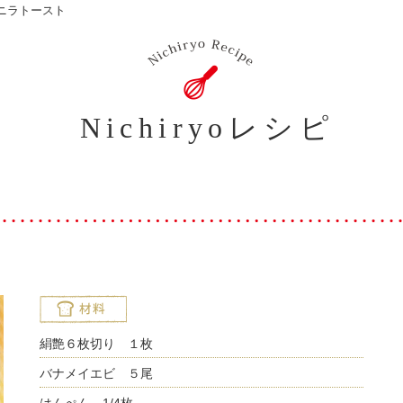
ニラトースト
Nichiryoレシピ
絹艶６枚切り １枚
バナメイエビ ５尾