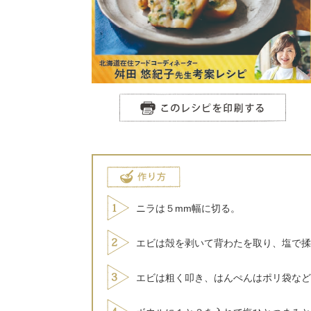
ニラは５mm幅に切る。
エビは殻を剥いて背わたを取り、塩で揉
エビは粗く叩き、はんぺんはポリ袋など