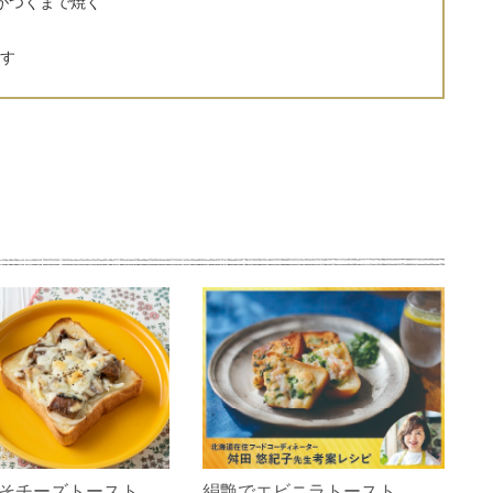
がつくまで焼く
す
そチーズトースト
絹艶でエビニラトースト