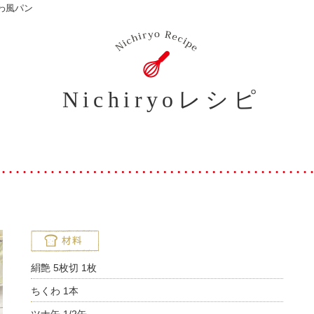
わ風パン
Nichiryoレシピ
絹艶 5枚切 1枚
ちくわ 1本