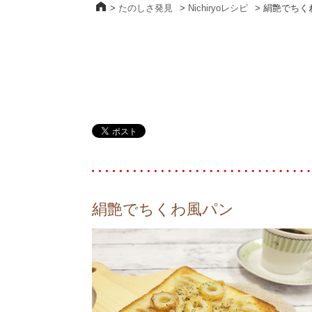
>
たのしさ発見
>
Nichiryoレシピ
>
絹艶でちく
絹艶でちくわ風パン