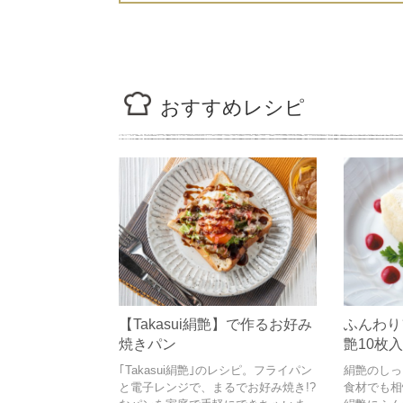
おすすめレシピ
【Takasui絹艶】で作るお好み
ふんわり
焼きパン
艶10枚
～
｢Takasui絹艶｣のレシピ。フライパン
絹艶のしっ
と電子レンジで、まるでお好み焼き!?
食材でも相