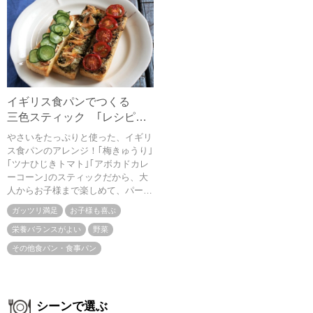
イギリス食パンでつくる
三色スティック ｢レシピ監
修：管理栄養士/フードコー
やさいをたっぷりと使った、イギリ
ディネーターりさ｣
ス食パンのアレンジ！｢梅きゅうり｣
｢ツナひじきトマト｣｢アボカドカレ
ーコーン｣のスティックだから、大
人からお子様まで楽しめて、パーテ
ィーにおすすめです。
ガッツリ満足
お子様も喜ぶ
栄養バランスがよい
野菜
その他食パン・食事パン
シーンで選ぶ