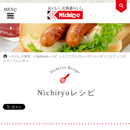
>
たのしさ発見
>
Nichiryoレシピ
>
ミニフランスレーズン＋ハチミツとナッツの
カマンフォンデュ
Nichiryoレシピ