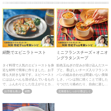
絹艶でエビニラトースト
ミニフランスチーズ＋オニオ
ングラタンスープ
タイ料理で人気のエビトーストを身
飴色玉ねぎの甘みが溶け込んだスー
近な材料で簡単に作りました。お子
プと、香ばしいチーズ入りフランス
様も大好きな味です。エビペースト
パンの組み合わせは間違いない美味
にははんぺんも混ぜ込んでいるもの
しさ。パンは別に焼くことで浸した
で、ふんわりとした仕上がりとカサ
りつけたり絡めたり、自由に楽しめ
まし効果もあります
ます。寒い日に嬉しい熱々のご馳走
お子様も喜ぶ
絹艶
北海道をしっかり香ばしく
です。