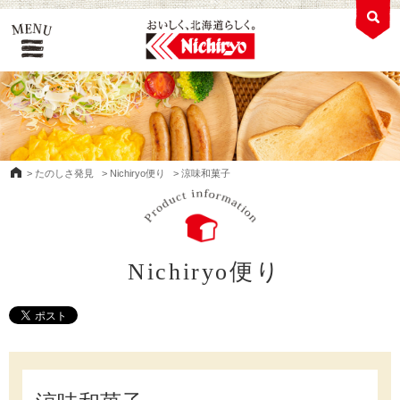
>
たのしさ発見
>
Nichiryo便り
>
涼味和菓子
Nichiryo便り