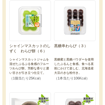
シャインマスカットのし
黒糖串わらび（３）
ずく わらび餅（６）
シャインマスカットジャムを
黒糖蜜と黒糖パウダーを使用
混ぜたぷるぷる食感のフルー
したぷるんと食感。食べる直
ツわらび餅。芳醇な香りと濃
前にかけて楽しむ、北海道産
い甘さが引き立つ仕立て。
大豆のきな粉付き。
（1個当たり25Kcal）
（1本当たり106Kcal）