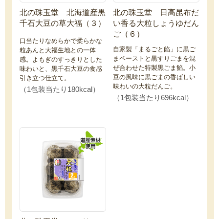
北の珠玉堂 北海道産黒
北の珠玉堂 日高昆布だ
千石大豆の草大福（３）
い香る大粒しょうゆだん
ご（６）
口当たりなめらかで柔らかな
自家製「まるごと餡」に黒ご
粒あんと大福生地との一体
まペーストと黒すりごまを混
感。よもぎのすっきりとした
ぜ合わせた特製黒ごま餡。小
味わいと、黒千石大豆の食感
豆の風味に黒ごまの香ばしい
引き立つ仕立て。
味わいの大粒だんご。
（1包装当たり180kcal）
（1包装当たり696kcal）