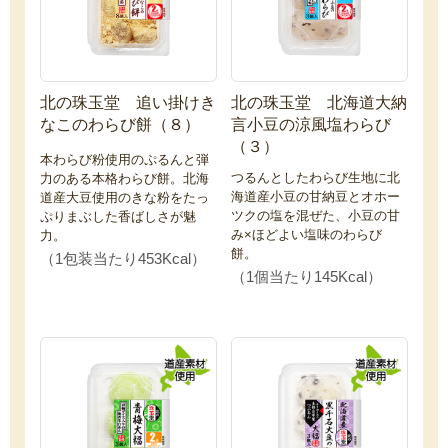
北の珠玉堂 追い掛けき
北の珠玉堂 北海道大納
なこのわらび餅（８）
言小豆の涼風塩わらび
（３）
本わらび粉使用のぷるんと弾
つるんとしたわらび生地に北
力のある本格わらび餅。北海
海道産小豆の甘納豆とオホー
道産大豆使用のきな粉をたっ
ツクの塩を混ぜた、小豆の甘
ぷりまぶした香ばしさが魅
み×ほどよい塩味のわらび
力。
餅。
（1包装当たり453Kcal）
（1個当たり145Kcal）