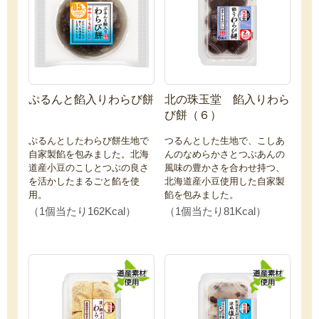
ぷるんと餡入りわらび餅
北の珠玉堂 餡入りわら
び餅（６）
ぷるんとしたわらび餅生地で
つるんとした生地で、こしあ
自家製餡を包みました。北海
んのなめらかさとつぶあんの
道産小豆のこしとつぶの良さ
風味の豊かさを合わせ持つ、
を活かしたまるごと餡を使
北海道産小豆使用した自家製
用。
餡を包みました。
（1個当たり162Kcal）
（1個当たり81Kcal）