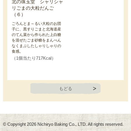
北の珠玉堂 シャリシャ
リごまの大粒だんご
（６）
ごろんとま～るい大粒のお団
子に、黒すりごまと北海道産
のてん菜から作られた上白糖
を混ぜたごま砂糖をまんべん
なくまぶしたしゃりしゃりの
食感。
（1個当たり717Kcal）
もどる
© Copyright
2026 Nichiryo Baking Co., LTD. All rights reserved.