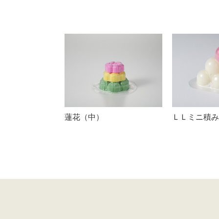
蓮花（中）
ＬＬミニ積み