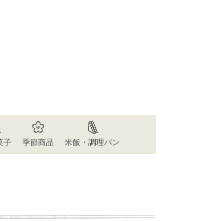
菓子
季節商品
米飯・調理パン