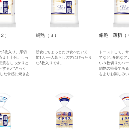
２）
絹艶（３）
絹艶 薄切（
の2枚入り。厚切
朝食にちょっとだけ食べたい方、
トーストして、サ
応えも十分。しっ
忙しい一人暮らしの方にぴったり
てなど､多彩なア
品質をしっかりと
な3枚入りです。
い８枚切りのハー
トすると“さっく
絹艶の特長である
とした食感に焼きあ
をよりお楽しみい