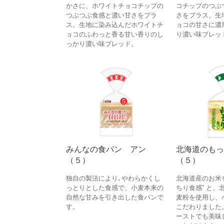
かさに、ホワイトチョコチップの
コチップのつぶ
つぶつぶ食感と濃い甘さをプラ
さをプラス。生
ス。生地に染み込んだホワイトチ
ョコの甘さに濃
ョコのふわっと香る甘い香りのし
り濃い味ブレッ
っかり濃い味ブレッド。
みんなの食パン アン
北海道のもっ
（５）
（５）
独自の製法により､やわらかくし
北海道産のお米
っとりとした食感で、小麦本来の
ちり食感” と、
自然な甘みを引き出した食パンで
麦粉を使用し、
す。
こだわりました
ーストでも美味