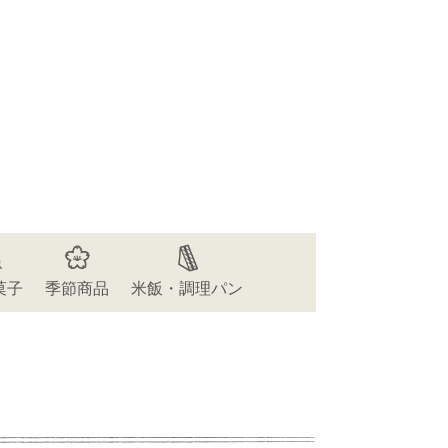
菓子
季節商品
米飯・調理パン