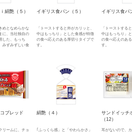
ｉ絹艶（５）
イギリス食パン（５）
イギリス食パ
きめとなめらかな
「トーストすると外がカリッと、
「トーストすると
まに、当社独自の
中はもっちり」とした食感が特徴
中はもっちり」と
用した、もっち
の食べ応えのある厚切りタイプで
の食べ応えのある
、みずみずしい食
す。
す。
コブレッド
絹艶（４）
サンドイッチ
（12）
クリームに、チョ
｢ふっくら感」と「やわらかさ」
耳がないので、カ