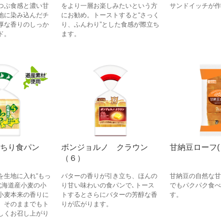
つぶ食感と濃い甘
をより一層お楽しみたいという方
サンドイッチが作
地に染み込んだチ
にお勧め。トーストすると“さっく
厚な香りのしっか
り、ふんわり”とした食感が際立ち
ド。
ます。
ちり食パン
ボンジョルノ クラウン
甘納豆ローフ(
（６）
を生地に入れ“もっ
バターの香りが引き立ち、ほんの
甘納豆の自然な甘
北海道産小麦の小
り甘い味わいの食パンで､トース
でもパクパク食べ
小麦本来の香りに
トするとさらにバターの芳醇な香
す。
。そのままでもト
りが広がります。
しくお召し上がり