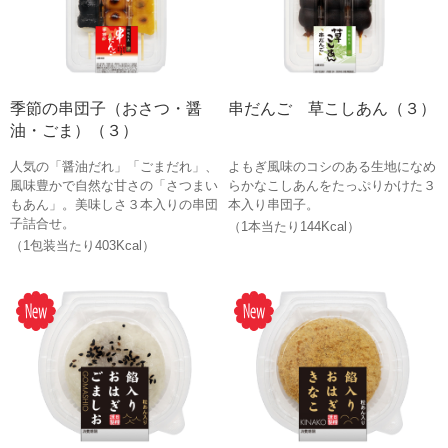
季節の串団子（おさつ・醤
串だんご 草こしあん（３）
油・ごま）（３）
人気の「醤油だれ」「ごまだれ」、
よもぎ風味のコシのある生地になめ
風味豊かで自然な甘さの「さつまい
らかなこしあんをたっぷりかけた３
もあん」。美味しさ３本入りの串団
本入り串団子。
子詰合せ。
（1本当たり144Kcal）
（1包装当たり403Kcal）