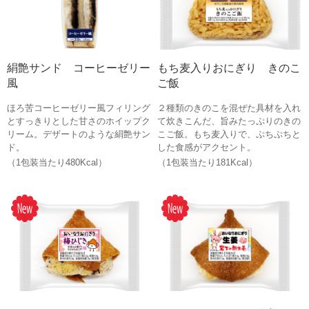
絹艶サンド コーヒーゼリー
もち麦入りおにぎり きのこ
風
ご飯
ほろ苦コーヒーゼリー風フィリング
２種類のきのこを混ぜた具材を入れ
とすっきりとした甘さのホイップク
て炊きこんだ、旨みたっぷりのきの
リーム。デザートのような絹艶サン
こご飯。もち麦入りで、ぷちぷちと
ド。
した食感がアクセント。
（1包装当たり480Kcal）
（1包装当たり181Kcal）