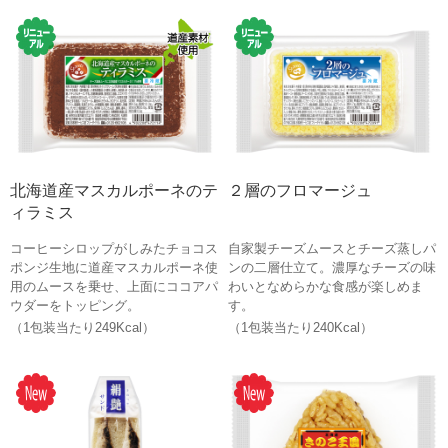
北海道産マスカルポーネのテ
２層のフロマージュ
ィラミス
コーヒーシロップがしみたチョコス
自家製チーズムースとチーズ蒸しパ
ポンジ生地に道産マスカルポーネ使
ンの二層仕立て。濃厚なチーズの味
用のムースを乗せ、上面にココアパ
わいとなめらかな食感が楽しめま
ウダーをトッピング。
す。
（1包装当たり249Kcal）
（1包装当たり240Kcal）