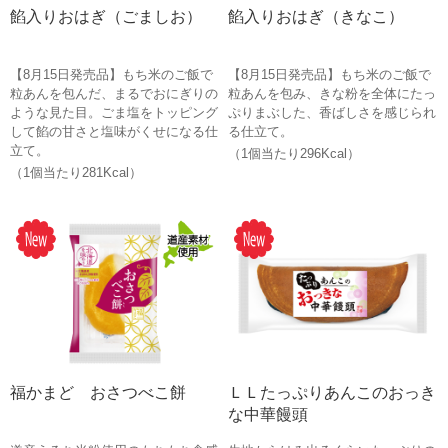
餡入りおはぎ（ごましお）
餡入りおはぎ（きなこ）
【8月15日発売品】もち米のご飯で
【8月15日発売品】もち米のご飯で
粒あんを包んだ、まるでおにぎりの
粒あんを包み、きな粉を全体にたっ
ような見た目。ごま塩をトッピング
ぷりまぶした、香ばしさを感じられ
して餡の甘さと塩味がくせになる仕
る仕立て。
立て。
（1個当たり296Kcal）
（1個当たり281Kcal）
福かまど おさつべこ餅
ＬＬたっぷりあんこのおっき
な中華饅頭