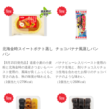
北海金時スイートポテト蒸し
チョコバナナ風蒸しパン
パン
【8月15日発売品】道産小麦の小麦
バナナピューレ入りペースト使用の
粉と北海金時の道産さつまいもペー
バナナ生地と、削りチョコ入りチョ
スト使用の、風味が良くふっくらと
コ生地を合わせたお祭りのチョコバ
甘さのある、秋の味覚が味わえる。
ナナのような味わい。
（1個当たり279Kcal）
（1個当たり268Kcal）