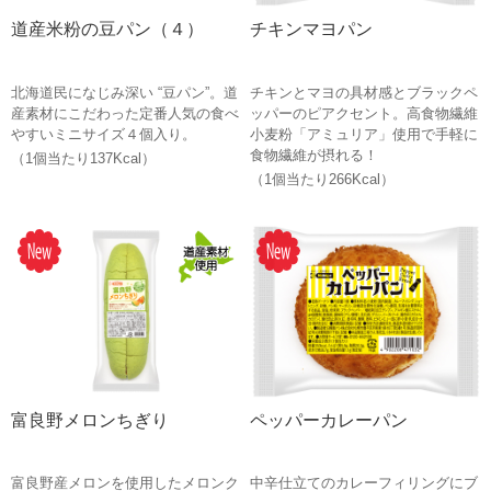
道産米粉の豆パン（４）
チキンマヨパン
北海道民になじみ深い “豆パン”。道
チキンとマヨの具材感とブラックペ
産素材にこだわった定番人気の食べ
ッパーのピアクセント。高食物繊維
やすいミニサイズ４個入り。
小麦粉「アミュリア」使用で手軽に
食物繊維が摂れる！
（1個当たり137Kcal）
（1個当たり266Kcal）
富良野メロンちぎり
ペッパーカレーパン
富良野産メロンを使用したメロンク
中辛仕立てのカレーフィリングにブ