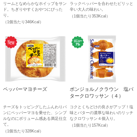
リームとなめらかなホイップをサン
ラックペッパーを合わせたピリッと
ド。ちぎりやすくおやつにぴった
辛い大人の味わい。
り。
（1個当たり353Kcal）
（1個当たり346Kcal）
ペッパーマヨチーズ
ボンジョルノクラウン 塩バ
タークロワッサン（４）
チーズをトッピングしたふんわりパ
コクとくちどけの良さがアップ！塩
ンにペッパーマヨを乗せた、シンプ
味とバターの濃厚な味わいのリッチ
ルなのにボリューム感ある満足仕立
なクロワッサン４個入り。
て。
（1個当たり157Kcal）
（1個当たり328Kcal）