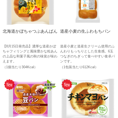
北海道かぼちゃつぶあんぱん
道産小麦の生ふわもちパン
【8月15日発売品】濃厚な道産かぼ
道産小麦と道産生クリーム使用のふ
ちゃフィリングと風味豊かな粒あん
んわりもっちりとした生食感。6玉
の上品な和菓子風の秋の味覚が味わ
つなぎのちぎって食べやすい食卓パ
えます。
ンです。
（1個当たり304Kcal）
（1包装当たり612Kcal）