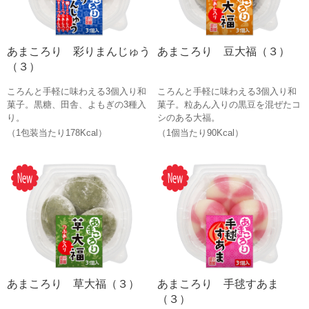
あまころり 彩りまんじゅう
あまころり 豆大福（３）
（３）
ころんと手軽に味わえる3個入り和
ころんと手軽に味わえる3個入り和
菓子。黒糖、田舎、よもぎの3種入
菓子。粒あん入りの黒豆を混ぜたコ
り。
シのある大福。
（1包装当たり178Kcal）
（1個当たり90Kcal）
あまころり 草大福（３）
あまころり 手毬すあま
（３）