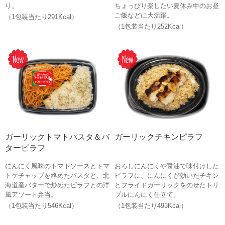
り。
ちょっぴり楽したい夏休み中のお昼
ご飯などに大活躍。
（1包装当たり291Kcal）
（1包装当たり252Kcal）
ガーリックトマトパスタ＆バ
ガーリックチキンピラフ
ターピラフ
にんにく風味のトマトソースとトマ
おろしにんにくや醤油で味付けした
トケチャップを絡めたパスタと、北
ピラフに、にんにくが効いたチキン
海道産バターで炒めたピラフとの洋
とフライドガーリックをのせたトリ
風アソート弁当。
プルにんにく仕立て。
（1包装当たり546Kcal）
（1包装当たり493Kcal）