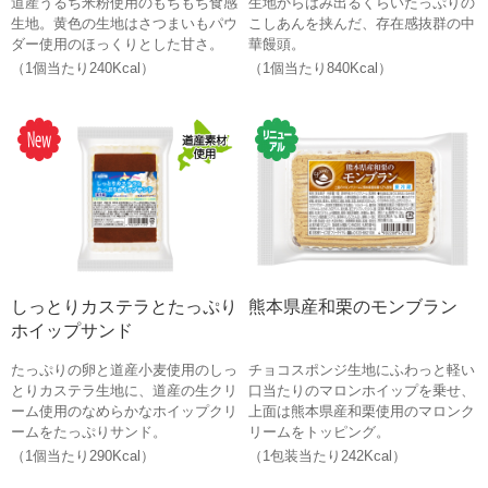
道産うるち米粉使用のもちもち食感
生地からはみ出るくらいたっぷりの
生地。黄色の生地はさつまいもパウ
こしあんを挟んだ、存在感抜群の中
ダー使用のほっくりとした甘さ。
華饅頭。
（1個当たり240Kcal）
（1個当たり840Kcal）
しっとりカステラとたっぷり
熊本県産和栗のモンブラン
ホイップサンド
たっぷりの卵と道産小麦使用のしっ
チョコスポンジ生地にふわっと軽い
とりカステラ生地に、道産の生クリ
口当たりのマロンホイップを乗せ、
ーム使用のなめらかなホイップクリ
上面は熊本県産和栗使用のマロンク
ームをたっぷりサンド。
リームをトッピング。
（1個当たり290Kcal）
（1包装当たり242Kcal）