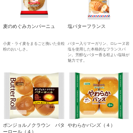
麦のめぐみカンパーニュ
塩バターフランス
小麦・ライ麦をまるごと挽いた全粒
バター入りマーガリン、ロレーヌ岩
粉のおいしさ。
塩を使用した本格的なフランスパ
ン。芳醇なバター香る程よい塩味が
魅力です。
ボンジョルノクラウン バタ
やわらかバンズ（４）
ーロール（４）