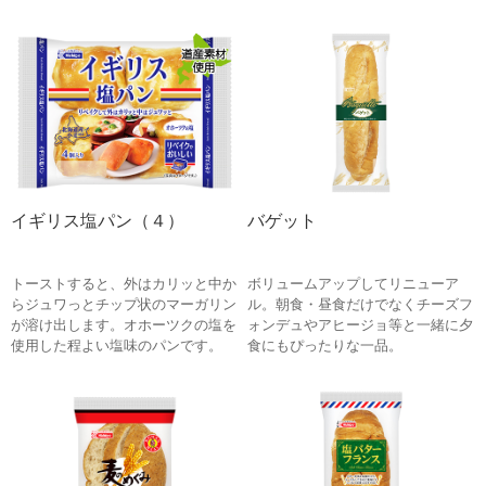
イギリス塩パン（４）
バゲット
トーストすると、外はカリッと中か
ボリュームアップしてリニューア
らジュワっとチップ状のマーガリン
ル。朝食・昼食だけでなくチーズフ
が溶け出します。オホーツクの塩を
ォンデュやアヒージョ等と一緒に夕
使用した程よい塩味のパンです。
食にもぴったりな一品。