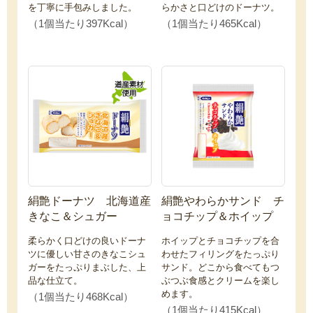
を丁寧に手包みしました。
らかさと口どけのドーナツ。
（1個当たり397Kcal）
（1個当たり465Kcal）
絹艶ドーナツ 北海道産
絹艶やわらかサンド チ
きなこ＆シュガー
ョコチップ＆ホイップ
柔らかく口どけの良いドーナ
ホイップとチョコチップを合
ツに優しい甘さのきなこシュ
わせたフィリングをたっぷり
ガーをたっぷりまぶした、上
サンド。どこから食べてもつ
品な仕立て。
ぶつぶ食感とクリームを楽し
めます。
（1個当たり468Kcal）
（1個当たり415Kcal）