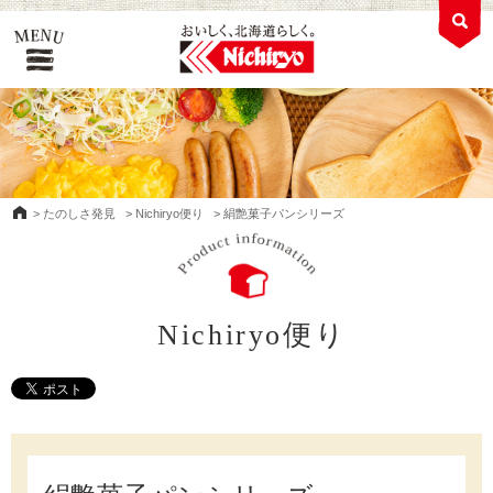
>
たのしさ発見
>
Nichiryo便り
>
絹艶菓子パンシリーズ
Nichiryo便り