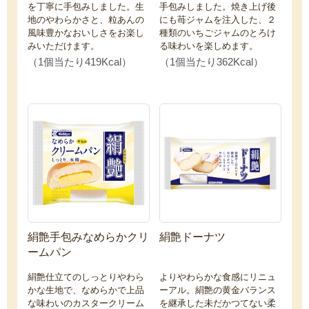
を丁寧に手包みしました。生
手包みしました。焼き上げ後
地のやわらかさと、粒あんの
にも苺ジャムを注入した、２
風味豊かなおいしさをお楽し
種類のいちごジャムのとろけ
みいただけます。
る味わいを楽しめます。
（1個当たり419Kcal）
（1個当たり362Kcal）
絹艶手包みなめらかクリ
絹艶ドーナツ
ームパン
絹艶仕立てのしっとりやわら
よりやわらかな食感にリニュ
かな生地で、なめらかで上品
ーアル。絹艶の黄金バランス
な味わいのカスタークリーム
を継承した未だかつてない柔