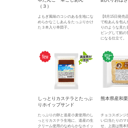
（３）
よもぎ風味のコシのある生地にな
【8月15日発売
めらかなこしあんをたっぷりかけ
で粒あんを包ん
た３本入り串団子。
りのような見た
ピングして餡の
になる仕立て。
しっとりカステラとたっぷ
熊本県産和栗
りホイップサンド
たっぷりの卵と道産小麦使用のし
チョコスポンジ
っとりカステラ生地に、道産の生
い口当たりのマ
クリーム使用のなめらかなホイッ
せ、上面は熊本