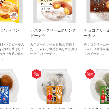
クロワッサン
カスタークリームinリング
チョコクリーム
ドーナツ
ーナツ
オレンジピール入
カスタークリームを包んで揚げ
チョコクリームを
をかけて香ばしく
た、ふんわり食感が楽しめる贅沢
ふんわり食感が楽
わカリ食感の進化
仕立てのドーナツ。
てのドーナツ。
ン。