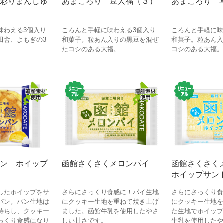
彩りまんじゅ
あまころり 豆大福（３）
あまころり 
味わえる3個入り
ころんと手軽に味わえる3個入り
ころんと手軽に味
田舎、よもぎの3
和菓子。粒あん入りの黒豆を混ぜ
和菓子。粒あん入
たコシのある大福。
コシのある大福。
ン ホイップ
函館さくさくメロンパイ
函館さくさ
ホイップサン
したホイップをサ
さらにさっくり食感に！パイ生地
さらにさっくり食
パン。パン生地は
にクッキー生地を重ねて焼き上げ
にクッキー生地を
持ちし、クッキー
ました。函館牛乳を使用したやさ
た生地でホイップ
っくり食感になり
しい甘さです。
牛乳を使用したや