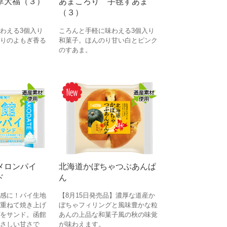
草大福（３）
あまころり 手毬すあま
（３）
わえる3個入り
ころんと手軽に味わえる3個入り
りのよもぎ香る
和菓子。ほんのり甘い白とピンク
のすあま。
くメロンパイ
北海道かぼちゃつぶあんぱ
ド
ん
感に！パイ生地
【8月15日発売品】濃厚な道産か
重ねて焼き上げ
ぼちゃフィリングと風味豊かな粒
をサンド。函館
あんの上品な和菓子風の秋の味覚
さしい甘さで
が味わえます。