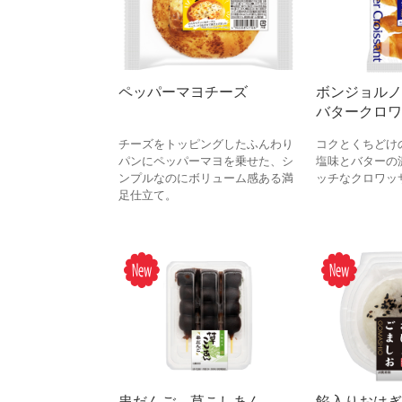
ペッパーマヨチーズ
ボンジョルノ
バタークロワ
チーズをトッピングしたふんわり
コクとくちどけ
パンにペッパーマヨを乗せた、シ
塩味とバターの
ンプルなのにボリューム感ある満
ッチなクロワッ
足仕立て。
串だんご 草こしあん
餡入りおはぎ