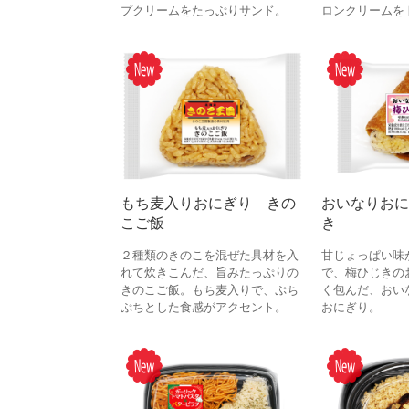
プクリームをたっぷりサンド。
ロンクリームを
もち麦入りおにぎり きの
おいなりおに
こご飯
き
２種類のきのこを混ぜた具材を入
甘じょっぱい味
れて炊きこんだ、旨みたっぷりの
で、梅ひじきの
きのこご飯。もち麦入りで、ぷち
く包んだ、おい
ぷちとした食感がアクセント。
おにぎり。