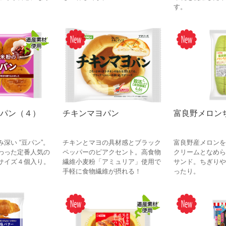
す。
パン（４）
チキンマヨパン
富良野メロン
深い “豆パン”。
チキンとマヨの具材感とブラック
富良野産メロンを
わった定番人気の
ペッパーのピアクセント。高食物
クリームとなめら
サイズ４個入り。
繊維小麦粉「アミュリア」使用で
サンド。ちぎりや
手軽に食物繊維が摂れる！
ったり。