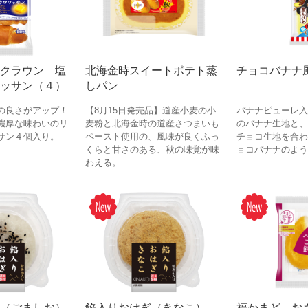
クラウン 塩
北海金時スイートポテト蒸
チョコバナナ
ッサン（４）
しパン
の良さがアップ！
【8月15日発売品】道産小麦の小
バナナピューレ入
濃厚な味わいのリ
麦粉と北海金時の道産さつまいも
のバナナ生地と、
サン４個入り。
ペースト使用の、風味が良くふっ
チョコ生地を合わ
くらと甘さのある、秋の味覚が味
ョコバナナのよう
わえる。
（ごましお）
餡入りおはぎ（きなこ）
福かまど お