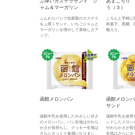
ぶ厚いカステラサンド ジ
あまころり 
ャム＆マーガリン
う（３）
ふんわりパンで自家製のカステラ
ころんと手軽に
をぶ厚くサンド。いちごジャムと
和菓子。黒糖、
マーガリンを増やして美味しさア
種入り。
ップ。
函館メロンパン
函館メロンパ
サンド
函館牛乳を使用したやさしい甘さ
函館牛乳を使用
のメロンパン。パン生地はやわら
ンドしたメロン
かさが長持ちし、クッキー生地は
やわらかさが長
さらにさっくり食感になりまし
生地はさらにさ