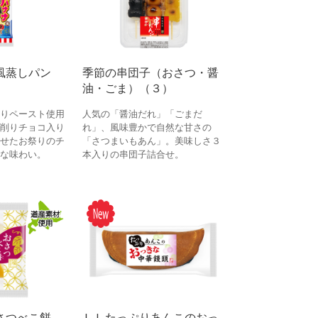
風蒸しパン
季節の串団子（おさつ・醤
油・ごま）（３）
りペースト使用
人気の「醤油だれ」「ごまだ
削りチョコ入り
れ」、風味豊かで自然な甘さの
せたお祭りのチ
「さつまいもあん」。美味しさ３
な味わい。
本入りの串団子詰合せ。
さつべこ餅
ＬＬたっぷりあんこのおっ