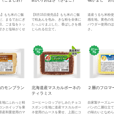
品】もち米のご飯
【8月15日発売品】もち米のご飯
道産うるち米粉使
だ、まるでおにぎ
で粒あんを包み、きな粉を全体に
感生地。黄色の生
目。ごま塩をトッ
たっぷりまぶした、香ばしさを感
パウダー使用のほ
甘さと塩味がくせ
じられる仕立て。
さ。
のモンブラン
北海道産マスカルポーネの
２層のフロマ
ティラミス
生地にふわっと軽
コーヒーシロップがしみたチョコ
自家製チーズムー
ロンホイップを乗
スポンジ生地に道産マスカルポー
パンの二層仕立て
県産和栗使用のマ
ネ使用のムースを乗せ、上面にコ
の味わいとなめら