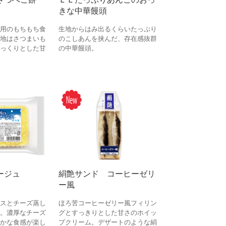
きな中華饅頭
用のもちもち食
生地からはみ出るくらいたっぷり
地はさつまいも
のこしあんを挟んだ、存在感抜群
っくりとした甘
の中華饅頭。
ージュ
絹艶サンド コーヒーゼリ
ー風
スとチーズ蒸し
ほろ苦コーヒーゼリー風フィリン
。濃厚なチーズ
グとすっきりとした甘さのホイッ
かな食感が楽し
プクリーム。デザートのような絹