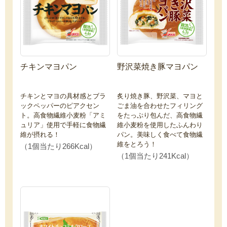
チキンマヨパン
野沢菜焼き豚マヨパン
チキンとマヨの具材感とブラ
炙り焼き豚、野沢菜、マヨと
ックペッパーのピアクセン
ごま油を合わせたフィリング
ト。高食物繊維小麦粉「アミ
をたっぷり包んだ、高食物繊
ュリア」使用で手軽に食物繊
維小麦粉を使用したふんわり
維が摂れる！
パン。美味しく食べて食物繊
維をとろう！
（1個当たり266Kcal）
（1個当たり241Kcal）