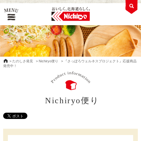
>
たのしさ発見
>
Nichiryo便り
>
『さっぽろウェルネスプロジェクト』応援商品
発売中！
Nichiryo便り