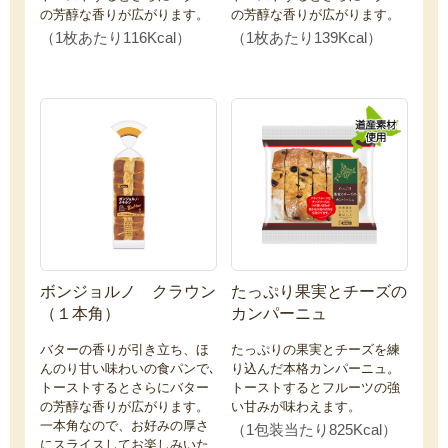
の芳醇な香りが広がります。
の芳醇な香りが広がります。
（1枚あたり116Kcal）
（1枚あたり139Kcal）
ボンジョルノ クラウン
たっぷり果実とチーズの
（１本角）
カンパーニュ
バターの香りが引き立ち、ほ
たっぷりの果実とチーズを練
んのり甘い味わいの食パンで､
り込んだ本格カンパーニュ。
トーストするとさらにバター
トーストするとフルーツの強
の芳醇な香りが広がります。
い甘みが味わえます。
一本角なので、お好みの厚さ
（1包装当たり825Kcal）
にスライスしてお楽しみいた