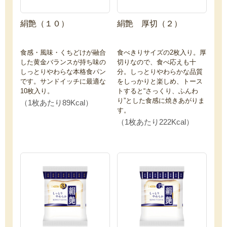
絹艶（１０）
絹艶 厚切（２）
食感・風味・くちどけが融合
食べきりサイズの2枚入り。厚
した黄金バランスが持ち味の
切りなので、食べ応えも十
しっとりやわらな本格食パン
分。しっとりやわらかな品質
です。サンドイッチに最適な
をしっかりと楽しめ、トース
10枚入り。
トすると“さっくり、ふんわ
り”とした食感に焼きあがりま
（1枚あたり89Kcal）
す。
（1枚あたり222Kcal）