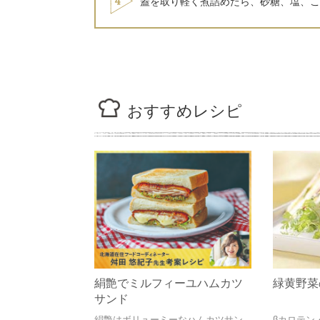
蓋を取り軽く煮詰めたら、砂糖、塩、こ
おすすめレシピ
絹艶でミルフィーユハムカツ
緑黄野菜
サンド
絹艶はボリューミーなハムカツサン
βカロテン