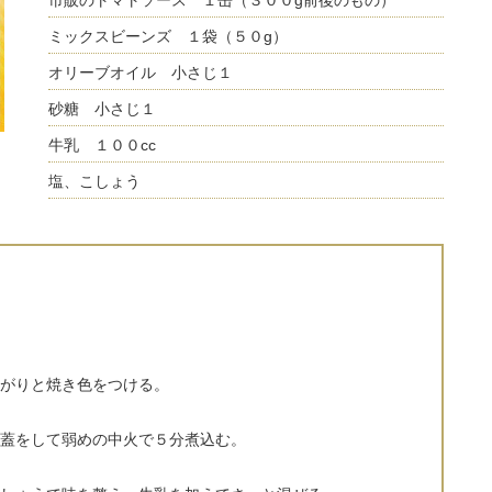
市販のトマトソース １缶（３００g前後のもの）
ミックスビーンズ １袋（５０g）
オリーブオイル 小さじ１
砂糖 小さじ１
牛乳 １００cc
塩、こしょう
がりと焼き色をつける。
蓋をして弱めの中火で５分煮込む。