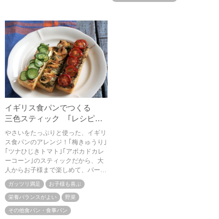
イギリス食パンでつくる
三色スティック ｢レシピ監
修：管理栄養士/フードコー
やさいをたっぷりと使った、イギリ
ディネーターりさ｣
ス食パンのアレンジ！｢梅きゅうり｣
｢ツナひじきトマト｣｢アボカドカレ
ーコーン｣のスティックだから、大
人からお子様まで楽しめて、パーテ
ィーにおすすめです。
ガッツリ満足
お子様も喜ぶ
栄養バランスがよい
野菜
その他食パン・食事パン