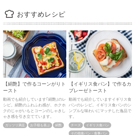
おすすめレシピ
【絹艶】で作るコーンがりト
【イギリス食パン】で作るカ
ースト
プレーゼトースト
動画でも紹介しています｢絹艶｣のレ
動画でも紹介していますイギリス食
シピ。絹艶のふわふわ感が、ホクホ
パンのレシピ。イギリス食パンのシ
クのじゃがいもとコーンのしゃきし
ンプルな味わいにマッチした逸品で
ゃき感を引き立てています。
す。
ガッツリ満足
お子様も喜ぶ
絹艶
チーズ
イギリス食パン
その他食パン・食事パン