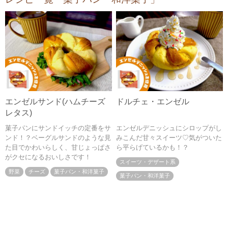
エンゼルサンド(ハムチーズ
ドルチェ・エンゼル
レタス)
菓子パンにサンドイッチの定番をサ
エンゼルデニッシュにシロップがし
ンド！？ベーグルサンドのような見
みこんだ甘々スイーツ♡気がついた
た目でかわいらしく、甘じょっぱさ
ら平らげているかも！？
がクセになるおいしさです！
スイーツ・デザート系
野菜
チーズ
菓子パン・和洋菓子
菓子パン・和洋菓子