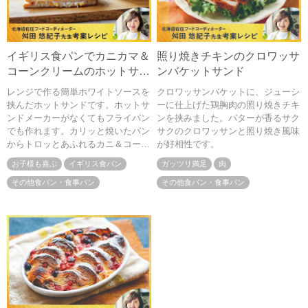
イギリス食パンでカニカマ＆
照り焼きチキンのクロワッサ
コーンクリームのホットサン
ンバケットサンド
ド
レンジで作る簡単ホワイトソースを
クロワッサンバケットに、ジューシ
挟んだホットサンドです。ホットサ
ーに仕上げた鶏胸肉の照り焼きチキ
ンドメーカーがなくてもフライパン
ンを挟みました。バターが香るサク
でも作れます。カリッと焼いたパン
サクのクロワッサンと照り焼き風味
からトロッとあふれるカニ＆コーン
が好相性です。
クリームがたまらない美味しさで
お子様も喜ぶ
イギリス食パン
ガッツリ満足
肉
す。
その他食パン・食事パン
その他食パン・食事パン