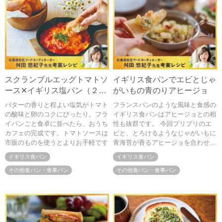
スクランブルエッグトマトソ
イギリス食パンでエビとじゃ
ース✕イギリス塩パン（２人
がいもの青のりアヒージョ
分）
バターの香りと程よい塩気がトマト
フランスパンのような風味と食感の
の酸味と卵のコクにぴったり。フラ
イギリス食パンはアヒージョとの相
イパンごと食卓に並べたら、おうち
性も抜群です。 今回プリプリのエ
カフェの完成です。トマトソースは
ビと、とろけるようなじゃがいもに
市販のものを使うとよりお手軽です
青海苔が香るアヒージョを合わせま
した。 カリッとトーストしたイギ
イギリス食パン
イギリス食パン
リス食パンにたっぷり乗せてお召し
その他食パン・食事パン
上がりください。
その他食パン・食事パン