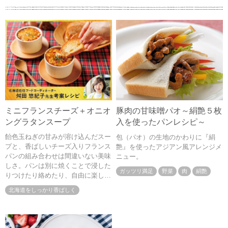
ミニフランスチーズ＋オニオ
豚肉の甘味噌パオ～絹艶５枚
ングラタンスープ
入を使ったパンレシピ～
飴色玉ねぎの甘みが溶け込んだスー
包（パオ）の生地のかわりに『絹
プと、香ばしいチーズ入りフランス
艶』を使ったアジアン風アレンジメ
パンの組み合わせは間違いない美味
ニュー。
しさ。パンは別に焼くことで浸した
ガッツリ満足
野菜
肉
絹艶
りつけたり絡めたり、自由に楽しめ
ます。寒い日に嬉しい熱々のご馳走
北海道をしっかり香ばしく
です。