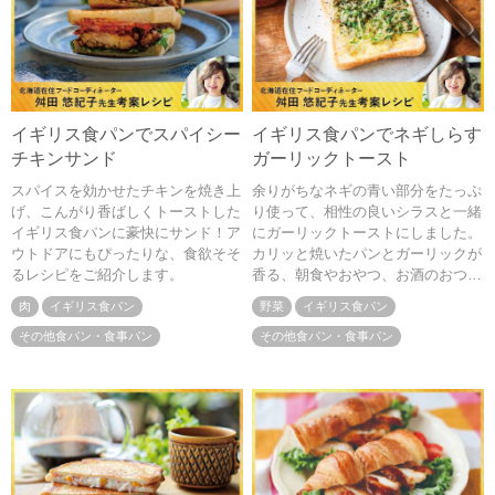
イギリス食パンでスパイシー
イギリス食パンでネギしらす
チキンサンド
ガーリックトースト
スパイスを効かせたチキンを焼き上
余りがちなネギの青い部分をたっぷ
げ、こんがり香ばしくトーストした
り使って、相性の良いシラスと一緒
イギリス食パンに豪快にサンド！ア
にガーリックトーストにしました。
ウトドアにもぴったりな、食欲そそ
カリッと焼いたパンとガーリックが
るレシピをご紹介します。
香る、朝食やおやつ、お酒のおつま
みにもぴったりの１品です
肉
イギリス食パン
野菜
イギリス食パン
その他食パン・食事パン
その他食パン・食事パン