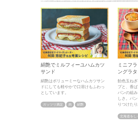
絹艶でミルフィーユハムカツ
ミニフラ
サンド
ングラタ
絹艶はボリューミーなハムカツサン
飴色玉ねぎ
ドにしても軽やかで口溶けもふわっ
プと、香ば
としています。
パンの組み
しさ。パン
りつけたり
ガッツリ満足
肉
絹艶
ます。寒い
です。
北海道をし