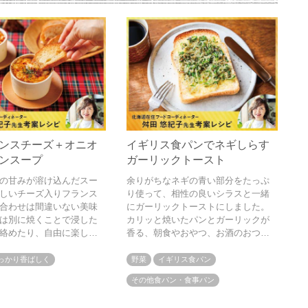
ンスチーズ＋オニオ
イギリス食パンでネギしらす
ンスープ
ガーリックトースト
の甘みが溶け込んだスー
余りがちなネギの青い部分をたっぷ
しいチーズ入りフランス
り使って、相性の良いシラスと一緒
合わせは間違いない美味
にガーリックトーストにしました。
は別に焼くことで浸した
カリッと焼いたパンとガーリックが
絡めたり、自由に楽しめ
香る、朝食やおやつ、お酒のおつま
日に嬉しい熱々のご馳走
みにもぴったりの１品です
っかり香ばしく
野菜
イギリス食パン
その他食パン・食事パン