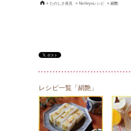
>
たのしさ発見
>
Nichiryoレシピ
>
絹艶
レシピ一覧「絹艶」