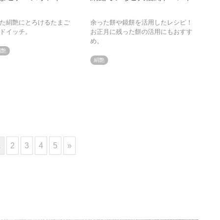
た絹艶にとろけるたまご
余った餅や鏡餅を活用したレシピ！
ドイッチ。
お正月に残った餅の活用にもおすす
め。
絹艶
絹艶
1
2
3
4
5
»