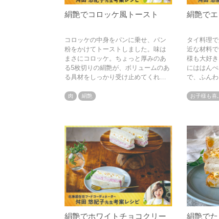
絹艶でコロッケ風トースト
絹艶でエ
コロッケの中身をパンに乗せ、パン
タイ料理で
粉をかけてトーストしました。味は
近な材料で
まさにコロッケ。ちょっと厚みのあ
様も大好き
る5枚切りの絹艶が、ボリュームのあ
にははんぺ
る具材をしっかり受け止めてくれま
で、ふんわ
す。最後に乗せたパン粉は、サンド
まし効果も
イッチを作った時に切り落としたパ
肉
絹艶
お子様も喜
ンの耳をフードプロセッサーでパン
粉にしたものです。
絹艶でホワイトチョコクリー
絹艶でた