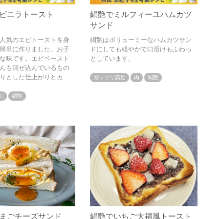
ビニラトースト
絹艶でミルフィーユハムカツ
サンド
人気のエビトーストを身
絹艶はボリューミーなハムカツサン
簡単に作りました。お子
ドにしても軽やかで口溶けもふわっ
な味です。エビペースト
としています。
んも混ぜ込んでいるもの
りとした仕上がりとカサ
ガッツリ満足
肉
絹艶
あります
ぶ
絹艶
まごチーズサンド
絹艶でいちご大福風トースト