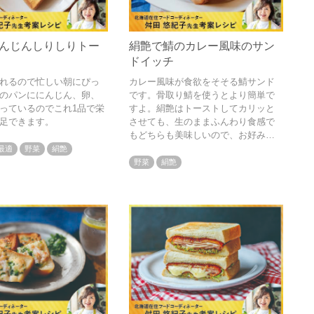
んじんしりしりトー
絹艶で鯖のカレー風味のサン
ドイッチ
れるので忙しい朝にぴっ
カレー風味が食欲をそそる鯖サンド
のパンににんじん、卵、
です。骨取り鯖を使うとより簡単で
っているのでこれ1品で栄
すよ。絹艶はトーストしてカリッと
足できます。
させても、生のままふんわり食感で
もどちらも美味しいので、お好みで
どうぞ♪
最適
野菜
絹艶
野菜
絹艶