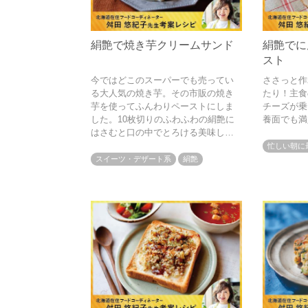
絹艶で焼き芋クリームサンド
絹艶でに
スト
今ではどこのスーパーでも売ってい
ささっと作
る大人気の焼き芋。その市販の焼き
たり！主食
芋を使ってふんわりペーストにしま
チーズが乗
した。10枚切りのふわふわの絹艶に
養面でも満
はさむと口の中でとろける美味しさ
です。食後のデザートやティータイ
忙しい朝に
ムにぜひ。
スイーツ・デザート系
絹艶