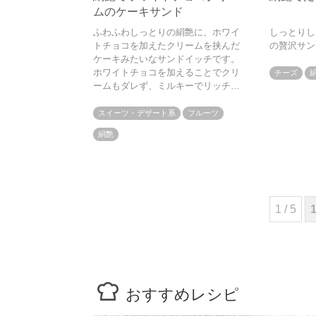
ムのケーキサンド
ふわふわしっとりの絹艶に、ホワイ
しっとりし
トチョコを加えたクリームを挟んだ
の贅沢サン
ケーキみたいなサンドイッチです。
ホワイトチョコを加えることでクリ
チーズ
ームもダレず、ミルキーでリッチな
美味しさに。クリームにはお好みの
ジャムを混ぜて是非冷やしてお召し
スイーツ・デザート系
フルーツ
上がりください
絹艶
1 / 5
おすすめレシピ