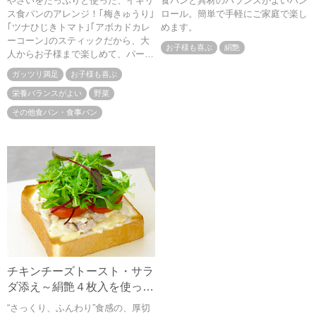
やさいをたっぷりと使った、イギリ
食パンと具材のバランスがよいパン
ディネーターりさ｣
ス食パンのアレンジ！｢梅きゅうり｣
ロール。簡単で手軽にご家庭で楽し
｢ツナひじきトマト｣｢アボカドカレ
めます。
ーコーン｣のスティックだから、大
お子様も喜ぶ
絹艶
人からお子様まで楽しめて、パーテ
ィーにおすすめです。
ガッツリ満足
お子様も喜ぶ
栄養バランスがよい
野菜
その他食パン・食事パン
チキンチーズトースト・サラ
ダ添え～絹艶４枚入を使った
パンレシピ～
“さっくり、ふんわり”食感の、厚切