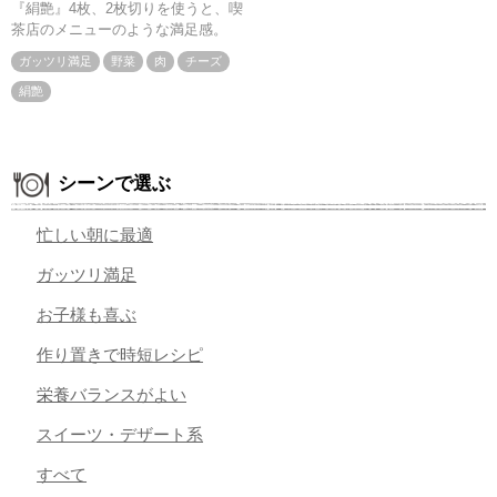
『絹艶』4枚、2枚切りを使うと、喫
茶店のメニューのような満足感。
ガッツリ満足
野菜
肉
チーズ
絹艶
シーンで選ぶ
忙しい朝に最適
ガッツリ満足
お子様も喜ぶ
作り置きで時短レシピ
栄養バランスがよい
スイーツ・デザート系
すべて