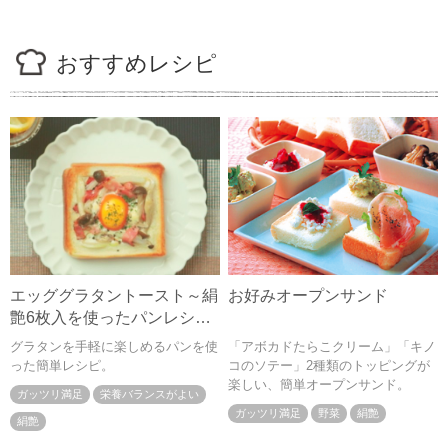
おすすめレシピ
エッググラタントースト～絹
お好みオープンサンド
艶6枚入を使ったパンレシピ
～
グラタンを手軽に楽しめるパンを使
「アボカドたらこクリーム」「キノ
った簡単レシピ。
コのソテー」2種類のトッピングが
楽しい、簡単オープンサンド。
ガッツリ満足
栄養バランスがよい
ガッツリ満足
野菜
絹艶
絹艶