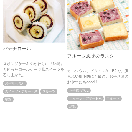
バナナロール
フルーツ風味のラスク
スポンジケーキのかわりに『絹艶』
を使ったロールケーキ風スイーツを
カルシウム、ビタミンA・B2で、肌
召し上がれ。
荒れや風予防にも最適。お子さまの
おやつにもgood!!
お子様も喜ぶ
お子様も喜ぶ
スイーツ・デザート系
フルーツ
スイーツ・デザート系
フルーツ
絹艶
絹艶