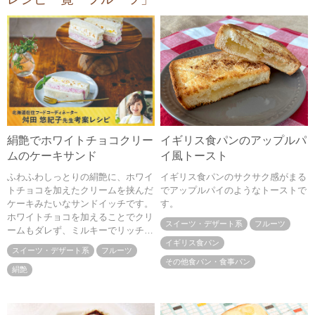
絹艶でホワイトチョコクリー
イギリス食パンのアップルパ
ムのケーキサンド
イ風トースト
ふわふわしっとりの絹艶に、ホワイ
イギリス食パンのサクサク感がまる
トチョコを加えたクリームを挟んだ
でアップルパイのようなトーストで
ケーキみたいなサンドイッチです。
す。
ホワイトチョコを加えることでクリ
スイーツ・デザート系
フルーツ
ームもダレず、ミルキーでリッチな
美味しさに。クリームにはお好みの
イギリス食パン
スイーツ・デザート系
フルーツ
ジャムを混ぜて是非冷やしてお召し
その他食パン・食事パン
上がりください
絹艶