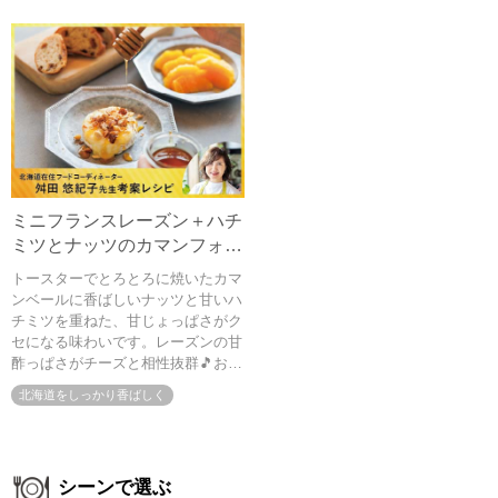
ミニフランスレーズン＋ハチ
ミツとナッツのカマンフォン
デュ
トースターでとろとろに焼いたカマ
ンベールに香ばしいナッツと甘いハ
チミツを重ねた、甘じょっぱさがク
セになる味わいです。レーズンの甘
酢っぱさがチーズと相性抜群🎵お好
みでオレンジを添えると爽やかなア
北海道をしっかり香ばしく
クセントに。冷たい白ワインにも合
わせたいおしゃれな一皿です。
シーンで選ぶ